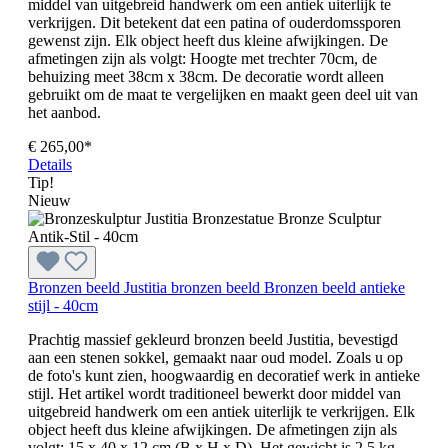
middel van uitgebreid handwerk om een antiek uiterlijk te
verkrijgen. Dit betekent dat een patina of ouderdomssporen
gewenst zijn. Elk object heeft dus kleine afwijkingen. De
afmetingen zijn als volgt: Hoogte met trechter 70cm, de
behuizing meet 38cm x 38cm. De decoratie wordt alleen
gebruikt om de maat te vergelijken en maakt geen deel uit van
het aanbod.
€ 265,00*
Details
Tip!
Nieuw
Bronzen beeld Justitia bronzen beeld Bronzen beeld antieke
stijl - 40cm
Prachtig massief gekleurd bronzen beeld Justitia, bevestigd
aan een stenen sokkel, gemaakt naar oud model. Zoals u op
de foto's kunt zien, hoogwaardig en decoratief werk in antieke
stijl. Het artikel wordt traditioneel bewerkt door middel van
uitgebreid handwerk om een antiek uiterlijk te verkrijgen. Elk
object heeft dus kleine afwijkingen. De afmetingen zijn als
volgt: 15 x 40 x 12 cm (B x H x D). Het gewicht is 2,5 kg.