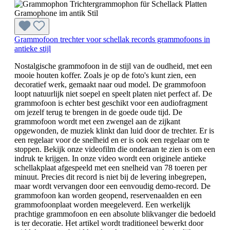
Grammofoon trechter voor schellak records grammofoons in
antieke stijl
Nostalgische grammofoon in de stijl van de oudheid, met een
mooie houten koffer. Zoals je op de foto's kunt zien, een
decoratief werk, gemaakt naar oud model. De grammofoon
loopt natuurlijk niet soepel en speelt platen niet perfect af. De
grammofoon is echter best geschikt voor een audiofragment
om jezelf terug te brengen in de goede oude tijd. De
grammofoon wordt met een zwengel aan de zijkant
opgewonden, de muziek klinkt dan luid door de trechter. Er is
een regelaar voor de snelheid en er is ook een regelaar om te
stoppen. Bekijk onze videofilm die onderaan te zien is om een
indruk te krijgen. In onze video wordt een originele antieke
schellakplaat afgespeeld met een snelheid van 78 toeren per
minuut. Precies dit record is niet bij de levering inbegrepen,
maar wordt vervangen door een eenvoudig demo-record. De
grammofoon kan worden geopend, reservenaalden en een
grammofoonplaat worden meegeleverd. Een werkelijk
prachtige grammofoon en een absolute blikvanger die bedoeld
is ter decoratie. Het artikel wordt traditioneel bewerkt door