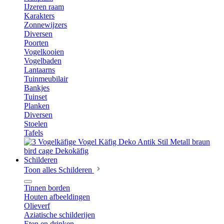
IJzeren raam
Karakters
Zonnewijzers
Diversen
Poorten
Vogelkooien
Vogelbaden
Lantaarns
Tuinmeubilair
Bankjes
Tuinset
Planken
Diversen
Stoelen
Tafels
Schilderen
Toon alles Schilderen
Tinnen borden
Houten afbeeldingen
Olieverf
Aziatische schilderijen
Eten en drinken