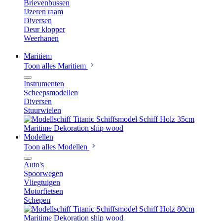
Brievenbussen
IJzeren raam
Diversen
Deur klopper
Weerhanen
Maritiem
Toon alles Maritiem
Instrumenten
Scheepsmodellen
Diversen
Stuurwielen
Modellen
Toon alles Modellen
Auto's
Spoorwegen
Vliegtuigen
Motorfietsen
Schepen