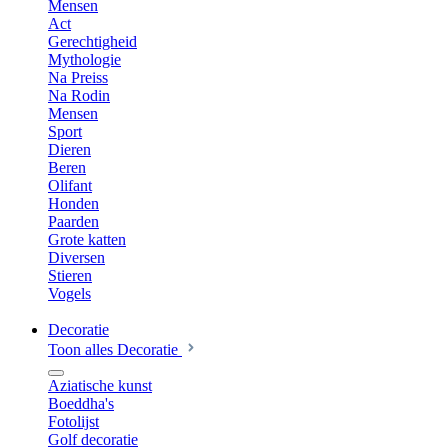
Mensen
Act
Gerechtigheid
Mythologie
Na Preiss
Na Rodin
Mensen
Sport
Dieren
Beren
Olifant
Honden
Paarden
Grote katten
Diversen
Stieren
Vogels
Decoratie
Toon alles Decoratie
Aziatische kunst
Boeddha's
Fotolijst
Golf decoratie