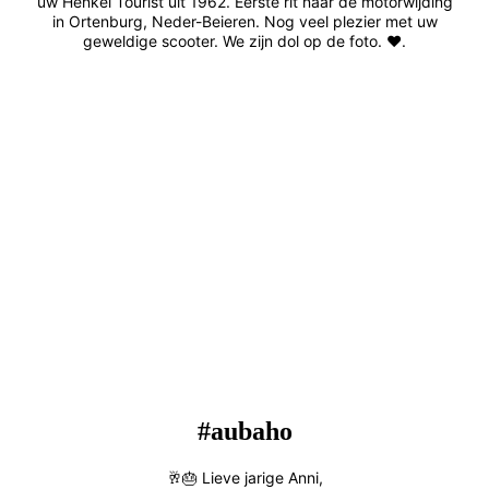
uw Henkel Tourist uit 1962. Eerste rit naar de motorwijding
in Ortenburg, Neder-Beieren. Nog veel plezier met uw
geweldige scooter. We zijn dol op de foto. ❤️.
#aubaho
🥂🎂 Lieve jarige Anni,