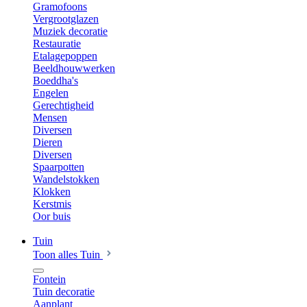
Gramofoons
Vergrootglazen
Muziek decoratie
Restauratie
Etalagepoppen
Beeldhouwwerken
Boeddha's
Engelen
Gerechtigheid
Mensen
Diversen
Dieren
Diversen
Spaarpotten
Wandelstokken
Klokken
Kerstmis
Oor buis
Tuin
Toon alles Tuin
Fontein
Tuin decoratie
Aanplant