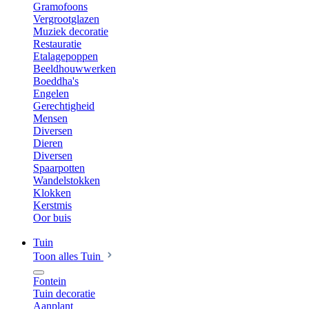
Gramofoons
Vergrootglazen
Muziek decoratie
Restauratie
Etalagepoppen
Beeldhouwwerken
Boeddha's
Engelen
Gerechtigheid
Mensen
Diversen
Dieren
Diversen
Spaarpotten
Wandelstokken
Klokken
Kerstmis
Oor buis
Tuin
Toon alles Tuin
Fontein
Tuin decoratie
Aanplant