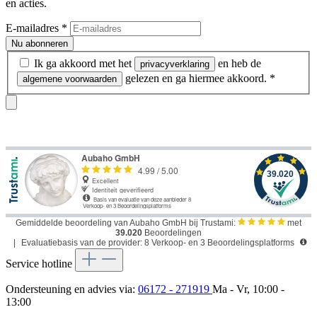
en acties.
E-mailadres
*
Nu abonneren
Ik ga akkoord met het
en heb de
privacyverklaring
gelezen en ga hiermee akkoord.
*
algemene voorwaarden
Gemiddelde beoordeling van Aubaho GmbH bij Trustami:
met
39.020
Beoordelingen
|
Evaluatiebasis van de provider: 8 Verkoop- en 3 Beoordelingsplatforms
Service hotline
Ondersteuning en advies via:
06172 - 271919
Ma - Vr, 10:00 -
13:00