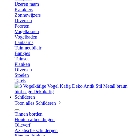
IJzeren raam
Karakters
Zonnewijzers
Diversen
Poorten
Vogelkooien
Vogelbaden
Lantaarns
Tuinmeubilair
Bankjes
Tuinset
Planken
Diversen
Stoelen
Tafels
Schilderen
Toon alles Schilderen
Tinnen borden
Houten afbeeldingen
Olieverf
Aziatische schilderijen
Eten en drinken