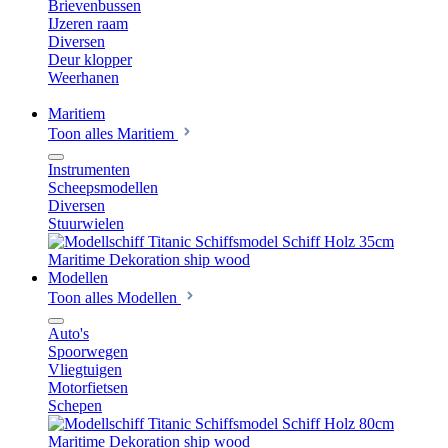
Brievenbussen
IJzeren raam
Diversen
Deur klopper
Weerhanen
Maritiem
Toon alles Maritiem
Instrumenten
Scheepsmodellen
Diversen
Stuurwielen
Modellen
Toon alles Modellen
Auto's
Spoorwegen
Vliegtuigen
Motorfietsen
Schepen