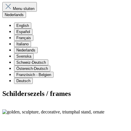
Menu sluiten
Nederlands
English
Español
Français
Italiano
Nederlands
Svenska
Schweiz-Deutsch
Östereich-Deutsch
Französich - Belgien
Deutsch
Schildersezels / frames