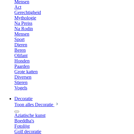
Mensen
Act
Gerechtigheid
Mythologie
Na Preiss
Na Rodin
Mensen
Sport
Dieren
Beren
Olifant
Honden
Paarden
Grote katten
Diversen
Stieren
Vogels
Decoratie
Toon alles Decoratie
Aziatische kunst
Boeddha's
Fotolijst
Golf decoratie