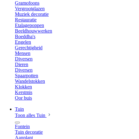
Gramofoons
Vergrootglazen
Muziek decoratie
Restauratie
Etalagepoppen
Beeldhouwwerken
Boeddha's
Engelen
Gerechtigheid
Mensen
Diversen
Dieren
Diversen
Spaarpotten
Wandelstokken
Klokken
Kerstmis
Oor buis
Tuin
Toon alles Tuin
Fontein
Tuin decoratie
Aanplant