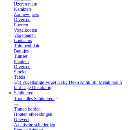
IJzeren raam
Karakters
Zonnewijzers
Diversen
Poorten
Vogelkooien
Vogelbaden
Lantaarns
Tuinmeubilair
Bankjes
Tuinset
Planken
Diversen
Stoelen
Tafels
Schilderen
Toon alles Schilderen
Tinnen borden
Houten afbeeldingen
Olieverf
Aziatische schilderijen
Eten en drinken