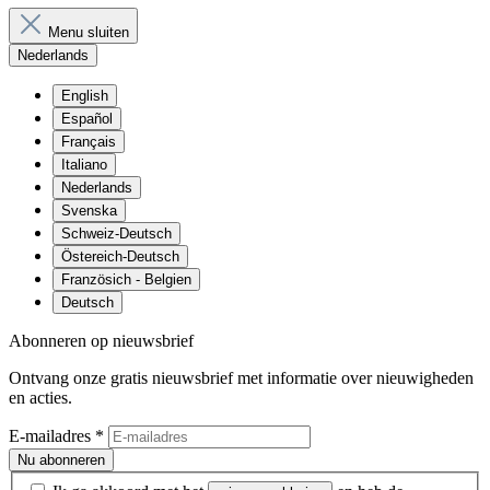
Menu sluiten
Nederlands
English
Español
Français
Italiano
Nederlands
Svenska
Schweiz-Deutsch
Östereich-Deutsch
Französich - Belgien
Deutsch
Abonneren op nieuwsbrief
Ontvang onze gratis nieuwsbrief met informatie over nieuwigheden
en acties.
E-mailadres
*
Nu abonneren