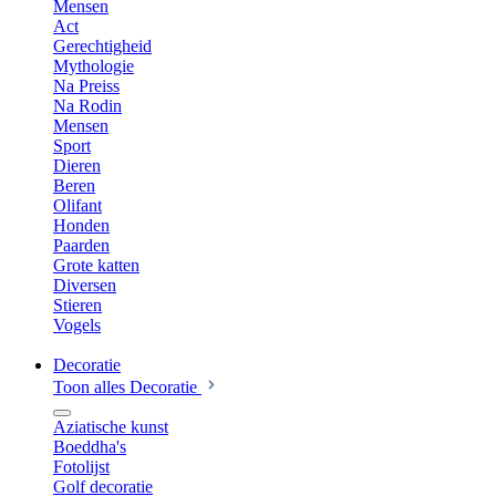
Mensen
Act
Gerechtigheid
Mythologie
Na Preiss
Na Rodin
Mensen
Sport
Dieren
Beren
Olifant
Honden
Paarden
Grote katten
Diversen
Stieren
Vogels
Decoratie
Toon alles Decoratie
Aziatische kunst
Boeddha's
Fotolijst
Golf decoratie