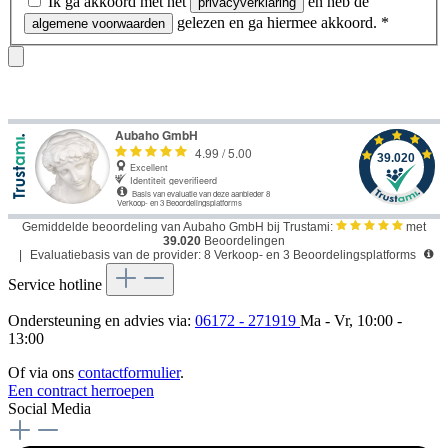
Ik ga akkoord met het
en heb de
privacyverklaring
gelezen en ga hiermee akkoord.
*
algemene voorwaarden
Gemiddelde beoordeling van Aubaho GmbH bij Trustami:
met
39.020
Beoordelingen
|
Evaluatiebasis van de provider: 8 Verkoop- en 3 Beoordelingsplatforms
Service hotline
Ondersteuning en advies via:
06172 - 271919
Ma - Vr, 10:00 -
13:00
Of via ons
contactformulier
.
Een contract herroepen
Social Media