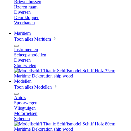
Brievenbussen
IJzeren raam
Diversen
Deur klopper
Weerhanen
Maritiem
Toon alles Maritiem
Instrumenten
Scheepsmodellen
Diversen
Stuurwielen
Modellen
Toon alles Modellen
Auto's
Spoorwegen
Vliegtuigen
Motorfietsen
Schepen