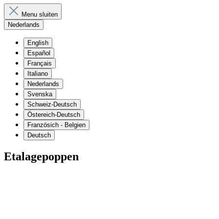
Menu sluiten
Nederlands
English
Español
Français
Italiano
Nederlands
Svenska
Schweiz-Deutsch
Östereich-Deutsch
Französich - Belgien
Deutsch
Etalagepoppen