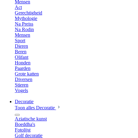
Mensen
Act
Gerechtigheid
Mythologie
Na Preiss
Na Rodin
Mensen
Sport
Dieren
Beren
Olifant
Honden
Paarden
Grote katten
Diversen
Stieren
Vogels
Decoratie
Toon alles Decoratie
Aziatische kunst
Boeddha's
Fotolijst
Golf decoratie