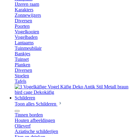
IJzeren raam
Karakters
Zonnewijzers
Diversen
Poorten
Vogelkooien
Vogelbaden
Lantaarns
Tuinmeubilair
Bankjes
Tuinset
Planken
Diversen
Stoelen
Tafels
Schilderen
Toon alles Schilderen
Tinnen borden
Houten afbeeldingen
Olieverf
Aziatische schilderijen
Eten en drinken