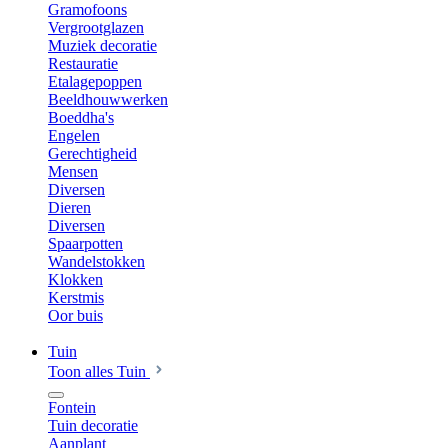
Gramofoons
Vergrootglazen
Muziek decoratie
Restauratie
Etalagepoppen
Beeldhouwwerken
Boeddha's
Engelen
Gerechtigheid
Mensen
Diversen
Dieren
Diversen
Spaarpotten
Wandelstokken
Klokken
Kerstmis
Oor buis
Tuin
Toon alles Tuin
Fontein
Tuin decoratie
Aanplant