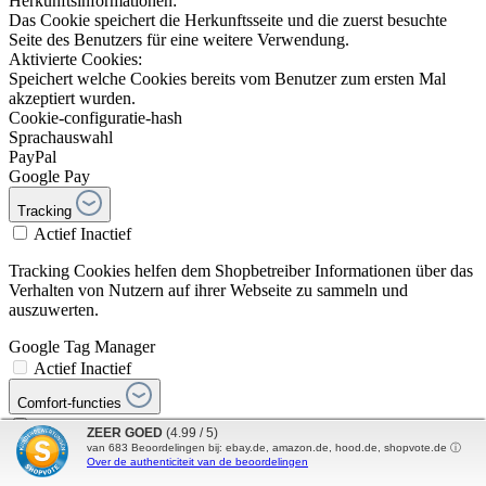
Herkunftsinformationen:
Das Cookie speichert die Herkunftsseite und die zuerst besuchte
Seite des Benutzers für eine weitere Verwendung.
Aktivierte Cookies:
Speichert welche Cookies bereits vom Benutzer zum ersten Mal
akzeptiert wurden.
Cookie-configuratie-hash
Sprachauswahl
PayPal
Google Pay
Tracking
Actief
Inactief
Tracking Cookies helfen dem Shopbetreiber Informationen über das
Verhalten von Nutzern auf ihrer Webseite zu sammeln und
auszuwerten.
Google Tag Manager
Actief
Inactief
Comfort-functies
Actief
Inactief
ZEER GOED
(4.99 / 5)
YouTube video
van
683
Beoordelingen bij: ebay.de, amazon.de, hood.de, shopvote.de ⓘ
Over de authenticiteit van de beoordelingen
Actief
Inactief