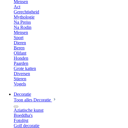
Mensen
Act
Gerechtigheid
Mythologie
Na Preiss
Na Rodin
Mensen
Sport
Dieren
Beren
Olifant
Honden
Paarden
Grote katten
Diversen
Stieren
Vogels
Decoratie
Toon alles Decoratie
Aziatische kunst
Boeddha's
Fotolijst
Golf decoratie