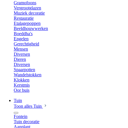
Gramofoons
Vergrootglazen
Muziek decoratie
Restauratie
Etalagepoppen
Beeldhouwwerken
Boeddha's
Engelen
Gerechtigheid
Mensen
Diversen
Dieren
Diversen
Spaarpotten
Wandelstokken
Klokken
Kerstmis
Oor buis
Tuin
Toon alles Tuin
Fontein
Tuin decoratie
Aanplant