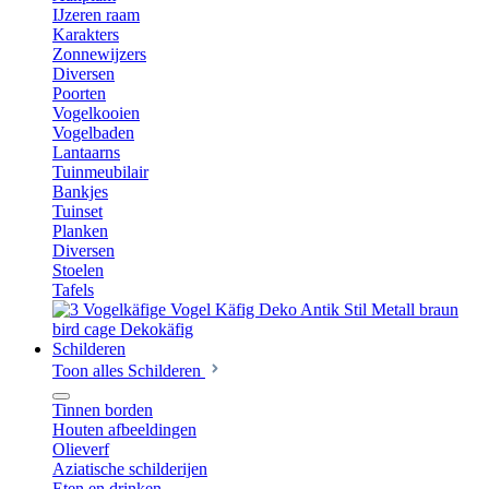
IJzeren raam
Karakters
Zonnewijzers
Diversen
Poorten
Vogelkooien
Vogelbaden
Lantaarns
Tuinmeubilair
Bankjes
Tuinset
Planken
Diversen
Stoelen
Tafels
Schilderen
Toon alles Schilderen
Tinnen borden
Houten afbeeldingen
Olieverf
Aziatische schilderijen
Eten en drinken