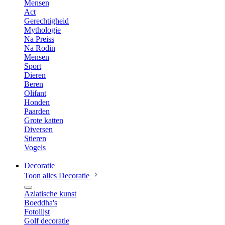
Mensen
Act
Gerechtigheid
Mythologie
Na Preiss
Na Rodin
Mensen
Sport
Dieren
Beren
Olifant
Honden
Paarden
Grote katten
Diversen
Stieren
Vogels
Decoratie
Toon alles Decoratie
Aziatische kunst
Boeddha's
Fotolijst
Golf decoratie