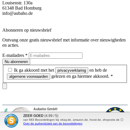
Louisenstr. 130a
61348 Bad Homburg
info@aubaho.de
Abonneren op nieuwsbrief
Ontvang onze gratis nieuwsbrief met informatie over nieuwigheden
en acties.
E-mailadres
*
Nu abonneren
Ik ga akkoord met het
en heb de
privacyverklaring
gelezen en ga hiermee akkoord.
*
algemene voorwaarden
ZEER GOED
(4.99 / 5)
van
683
Beoordelingen bij: ebay.de, amazon.de, hood.de, shopvote.de ⓘ
Over de authenticiteit van de beoordelingen