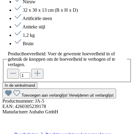
Nieuw
32 x 30 x 13 cm (B x H x D)
Artificiële steen
Antieke stijl
1,2 kg
Bruin
Producthoeveelheid: Voer de gewenste hoeveelheid in of
gebruik de knoppen om de hoeveelheid te verhogen of te
verlagen.
In de winkelmand
Toevoegen aan verlanglijst
Verwijderen uit verlanglijst
Productnummer:
JA-5
EAN:
4260305239178
Manufacturer
Aubaho GmbH