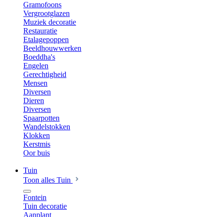
Gramofoons
Vergrootglazen
Muziek decoratie
Restauratie
Etalagepoppen
Beeldhouwwerken
Boeddha's
Engelen
Gerechtigheid
Mensen
Diversen
Dieren
Diversen
Spaarpotten
Wandelstokken
Klokken
Kerstmis
Oor buis
Tuin
Toon alles Tuin
Fontein
Tuin decoratie
Aanplant