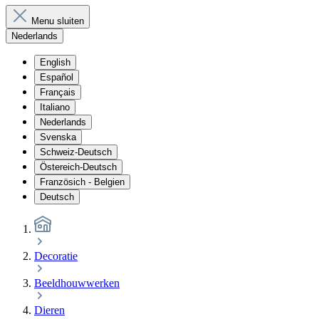
Menu sluiten
Nederlands
English
Español
Français
Italiano
Nederlands
Svenska
Schweiz-Deutsch
Östereich-Deutsch
Französich - Belgien
Deutsch
Decoratie
Beeldhouwwerken
Dieren