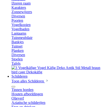
IJzeren raam
Karakters
Zonnewijzers
Diversen
Poorten
Vogelkooien
Vogelbaden
Lantaarns
Tuinmeubilair
Bankjes
Tuinset
Planken
Diversen
Stoelen
Tafels
Schilderen
Toon alles Schilderen
Tinnen borden
Houten afbeeldingen
Olieverf
Aziatische schilderijen
Eten en drinken