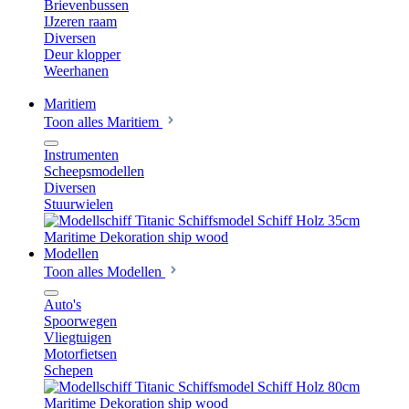
Brievenbussen
IJzeren raam
Diversen
Deur klopper
Weerhanen
Maritiem
Toon alles Maritiem
Instrumenten
Scheepsmodellen
Diversen
Stuurwielen
Modellen
Toon alles Modellen
Auto's
Spoorwegen
Vliegtuigen
Motorfietsen
Schepen